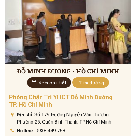
ĐỖ MINH ĐƯỜNG - HỒ CHÍ MINH
Xem chi tiết
Tìm đường
Phòng Chẩn Trị YHCT Đỗ Minh Đường –
TP. Hồ Chí Minh
Địa chỉ:
Số 179 Đường Nguyễn Văn Thương,
Phường 25, Quận Bình Thạnh, TP.Hồ Chí Minh
Hotline:
0938 449 768